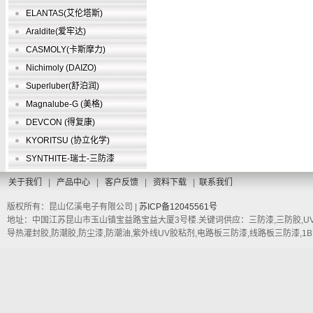
ELANTAS(艾伦塔斯)
Araldite(爱牢达)
CASMOLY(卡斯摩力)
Nichimoly (DAIZO)
Superluber(舒泊润)
Magnalube-G (美格)
DEVCON (得复康)
KYORITSU (协立化学)
SYNTHITE-瑞士-三防漆
关于我们
|
产品中心
|
客户反馈
|
资料下载
|
联系我们
版权所有：昆山亿溪电子有限公司 |
苏ICP备12045561号
地址：中国江苏昆山市玉山镇宝益路宝益大厦3号楼.关键词供应：三防漆,三防胶,UV三
导热灌封胶,防潮胶,防尘漆,防潮油,紫外线UV胶粘剂,电路板三防漆,线路板三防漆,1B73,1A33LT