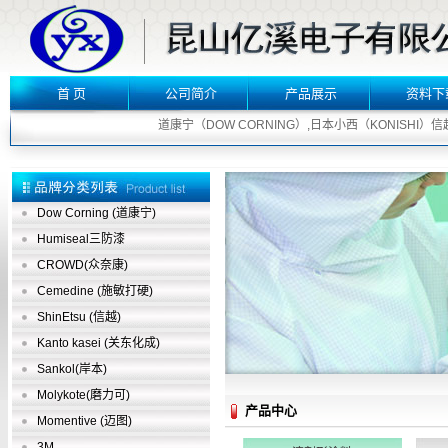
首 页
公司简介
产品展示
资料下
道康宁（DOW CORNING）,日本小西（KONISHI）信越（S
Dow Corning (道康宁)
Humiseal三防漆
CROWD(众奈康)
Cemedine (施敏打硬)
ShinEtsu (信越)
Kanto kasei (关东化成)
Sankol(岸本)
Molykote(磨力可)
产品中心
Momentive (迈图)
3M