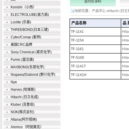
溶剂形涂料
Konishi（小西）
当前位置：产品中心
Hitachi (日
ELECTROLUBE(易力高)
Loctite (乐泰)
产品名称
品 
THREEBOND(日本三键)
TF-1141
Hit
Cytec/Conap (氰特)
TF-1154
Hit
美国CRC品牌
TF-1161
Hit
Sony Chemical (索尼化学)
TF-5100
Hit
Fumio (富见雄)
TF-1141T
Hit
MAXBOND(东部化学)
Nogawa/Diabond (野川化学)
TF-1141H
Hit
Nye
Harves (哈维斯)
Hitachi (日立化成)
Kluber (克鲁伯)
NOK(株式会社)
Altana(阿尔塔纳)
Aremco（阿锐莫克）