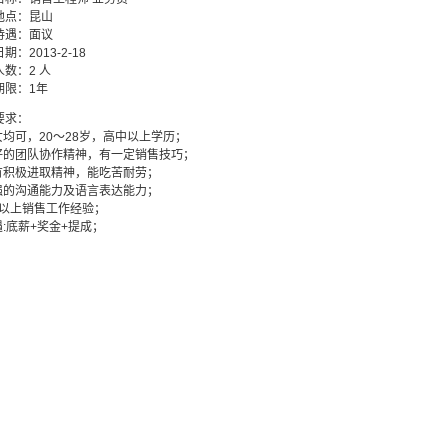
地点：昆山
待遇：面议
期：2013-2-18
数：2 人
期限：1年
要求：
男女均可，20～28岁，高中以上学历；
良好的团队协作精神，有一定销售技巧；
具有积极进取精神，能吃苦耐劳；
较强的沟通能力及语言表达能力；
1年以上销售工作经验；
遇:底薪+奖金+提成；