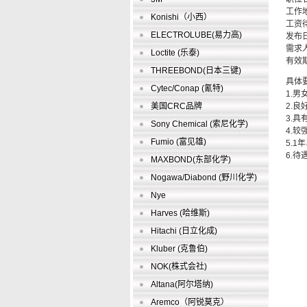
工作
Konishi（小西）
工资
ELECTROLUBE(易力高)
发布日
需求人
Loctite (乐泰)
有效
THREEBOND(日本三键)
具体
Cytec/Conap (氰特)
1.
美国CRC品牌
2.
3.
Sony Chemical (索尼化学)
4.
Fumio (富见雄)
5.
6.待
MAXBOND(东部化学)
Nogawa/Diabond (野川化学)
Nye
Harves (哈维斯)
Hitachi (日立化成)
Kluber (克鲁伯)
NOK(株式会社)
Altana(阿尔塔纳)
Aremco（阿锐莫克）