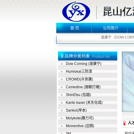
首 页
公司简介
道康宁（DOW CORNI
Dow Corning (道康宁)
Humiseal三防漆
CROWD(众奈康)
Cemedine (施敏打硬)
ShinEtsu (信越)
Kanto kasei (关东化成)
Sankol(岸本)
Molykote(磨力可)
人
Momentive (迈图)
3M
职位