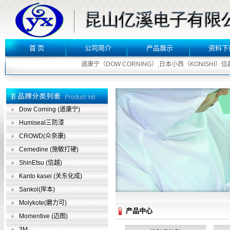
首 页
公司简介
产品展示
资料下
道康宁（DOW CORNING）,日本小西（KONISHI）信越（S
Dow Corning (道康宁)
Humiseal三防漆
CROWD(众奈康)
Cemedine (施敏打硬)
ShinEtsu (信越)
Kanto kasei (关东化成)
Sankol(岸本)
Molykote(磨力可)
产品中心
Momentive (迈图)
3M