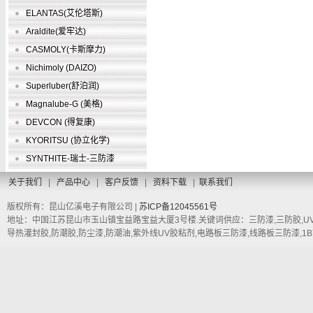
ELANTAS(艾伦塔斯)
Araldite(爱牢达)
CASMOLY(卡斯摩力)
Nichimoly (DAIZO)
Superluber(舒泊润)
Magnalube-G (美格)
DEVCON (得复康)
KYORITSU (协立化学)
SYNTHITE-瑞士-三防漆
关于我们
|
产品中心
|
客户反馈
|
资料下载
|
联系我们
版权所有：昆山亿溪电子有限公司 |
苏ICP备12045561号
地址：中国江苏昆山市玉山镇宝益路宝益大厦3号楼.关键词供应：三防漆,三防胶,UV三
导热灌封胶,防潮胶,防尘漆,防潮油,紫外线UV胶粘剂,电路板三防漆,线路板三防漆,1B73,1A33LT