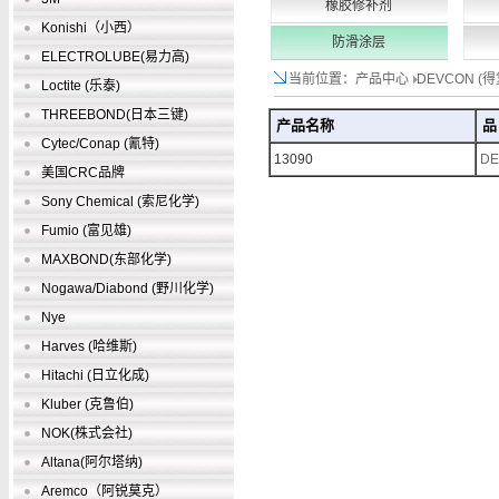
橡胶修补剂
Konishi（小西）
防滑涂层
ELECTROLUBE(易力高)
当前位置：产品中心
DEVCON (
Loctite (乐泰)
THREEBOND(日本三键)
产品名称
品
Cytec/Conap (氰特)
13090
D
美国CRC品牌
Sony Chemical (索尼化学)
Fumio (富见雄)
MAXBOND(东部化学)
Nogawa/Diabond (野川化学)
Nye
Harves (哈维斯)
Hitachi (日立化成)
Kluber (克鲁伯)
NOK(株式会社)
Altana(阿尔塔纳)
Aremco（阿锐莫克）