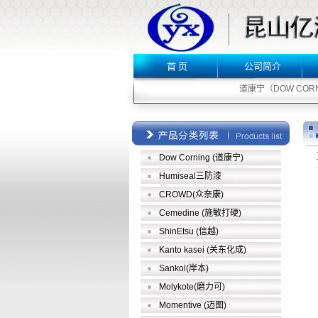
首 页
公司简介
道康宁（DOW CORNI
Dow Corning (道康宁)
Humiseal三防漆
CROWD(众奈康)
Cemedine (施敏打硬)
ShinEtsu (信越)
Kanto kasei (关东化成)
Sankol(岸本)
Molykote(磨力可)
Momentive (迈图)