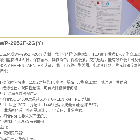
WP-2952F-2G(Y)
日立化成WP-2952F-2G(Y)为新一代非溶剂型的绝缘漆，110 度下烘烤 EI-57 型
溶剂型快约 4-6 倍，保存容易，操作简单，价格低廉，交货迅速，能有效降低工时及节省
SONY GREEN PARNTER 认证，适用于各种小型线圈、电源变压器、萤光灯镇流器
特性：
1.硬化时间快速，110度烘烤约1.5小时干燥(EI-57型变压器)，低温速干性优良
2.绝緣性佳，凝固性超强，可有效降低噪音问题
3.UL绝緣系統搭配广泛
4.符合ISO 14000及通过SONY GREEN PARTNER认证
5. UL认证130℃，搭配UL 1446 绝緣系統最高可达到155℃。
6. 烘烤硬化后，外观呈现透明、金黃色，非常亮眼。
7. 符合RoHS要求的环保配方
8. 烘烤时间缩短以节省能源
应用：
1. 高频变压器:
色泽光亮，外观干净。