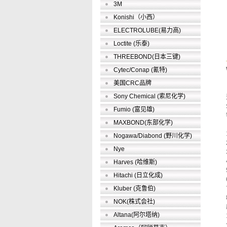
3M
Konishi（小西）
ELECTROLUBE(易力高)
Loctite (乐泰)
THREEBOND(日本三键)
Cytec/Conap (氰特)
美国CRC品牌
Sony Chemical (索尼化学)
Fumio (富见雄)
MAXBOND(东部化学)
Nogawa/Diabond (野川化学)
Nye
Harves (哈维斯)
Hitachi (日立化成)
Kluber (克鲁伯)
NOK(株式会社)
Altana(阿尔塔纳)