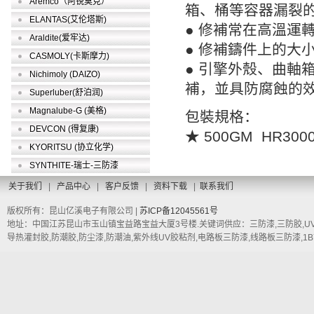
Aremco（阿锐莫克）
箱、桶等容器漏裂
ELANTAS(艾伦塔斯)
● 修補常在高溫運
Araldite(爱牢达)
● 修補鑄件上的大
CASMOLY(卡斯摩力)
● 引擎外殼、曲軸
Nichimoly (DAIZO)
補，並具防腐蝕的
Superluber(舒泊润)
Magnalube-G (美格)
包裝規格：
DEVCON (得复康)
★ 500GM HR300
KYORITSU (协立化学)
SYNTHITE-瑞士-三防漆
关于我们
|
产品中心
|
客户反馈
|
资料下载
|
联系我们
版权所有：昆山亿溪电子有限公司 |
苏ICP备12045561号
地址：中国江苏昆山市玉山镇宝益路宝益大厦3号楼.关键词供应：三防漆,三防胶,UV三
导热灌封胶,防潮胶,防尘漆,防潮油,紫外线UV胶粘剂,电路板三防漆,线路板三防漆,1B73,1A33LT