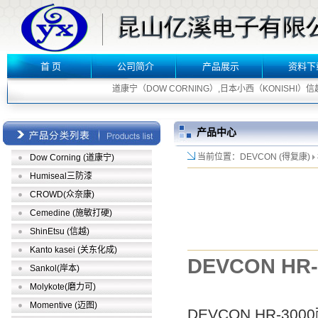
首 页
公司简介
产品展示
资料下
道康宁（DOW CORNING）,日本小西（KONISHI）信越（S
产品中心
当前位置：DEVCON (得复康)
Dow Corning (道康宁)
Humiseal三防漆
CROWD(众奈康)
Cemedine (施敏打硬)
ShinEtsu (信越)
Kanto kasei (关东化成)
DEVCON HR-
Sankol(岸本)
Molykote(磨力可)
Momentive (迈图)
DEVCON HR-30