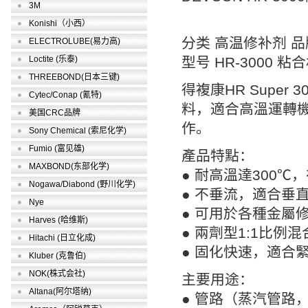
3M
Konishi（小西）
分类 高温修补剂 品牌
ELECTROLUBE(易力高)
Loctite (乐泰)
型号 HR-3000 粘
THREEBOND(日本三键)
得複康HR Supe
Cytec/Conap (氰特)
料，適合高溫運轉
美国CRC品牌
作。
Sony Chemical (索尼化学)
Fumio (富见雄)
產品特點：
MAXBOND(东部化学)
● 耐高溫達300
Nogawa/Diabond (野川化学)
● 不垂流，適合垂
Nye
● 可用於各種金屬
Harves (哈维斯)
● 兩劑型1:1比
Hitachi (日立化成)
● 固化快速，適合
Kluber (克鲁伯)
NOK(株式会社)
主要用途：
Altana(阿尔塔纳)
● 管路（蒸汽管路